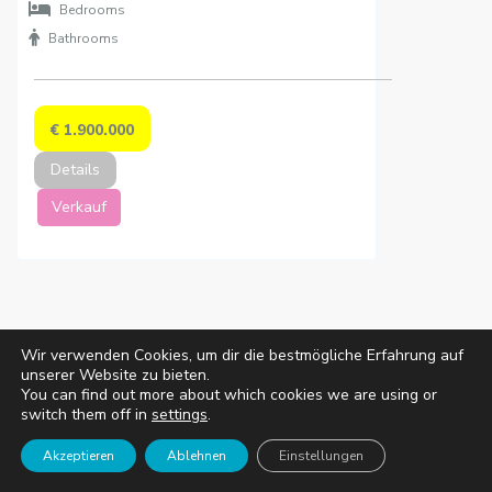
 Bedrooms
 Bathrooms
€ 1.900.000
Details
Verkauf
Wir verwenden Cookies, um dir die bestmögliche Erfahrung auf
unserer Website zu bieten.
You can find out more about which cookies we are using or
switch them off in
settings
.
Listings
Map View
Akzeptieren
Ablehnen
Einstellungen