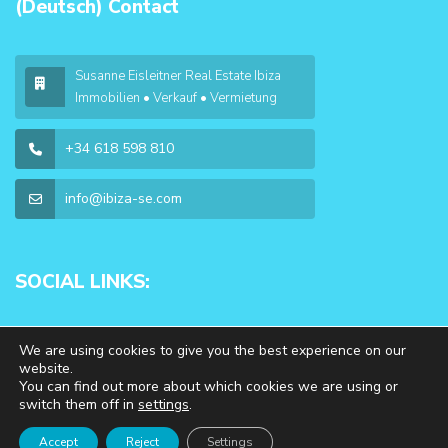
(Deutsch) Contact
Susanne Eisleitner Real Estate Ibiza
Immobilien • Verkauf • Vermietung
+34 618 598 810
info@ibiza-se.com
SOCIAL LINKS:
We are using cookies to give you the best experience on our
website.
You can find out more about which cookies we are using or
switch them off in
settings
.
Copyright 2026 | WP Estate. All Rights Reserved
Accept
Reject
Settings
Impressum & Datenschutz